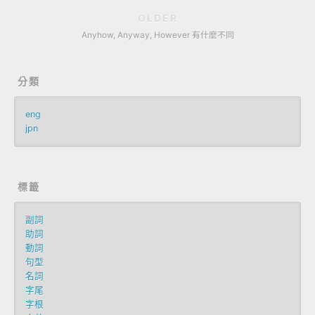
OLDER
Anyhow, Anyway, However 有什麼不同
分類
eng
jpn
標籤
副詞
助詞
動詞
句型
名詞
字尾
字根